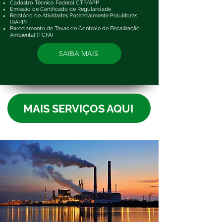
Cadastro Técnico Federal CTF/APP
Emissão de Certificado de Regularidade
Relatório de Atividades
Potencialmente Poluidoras
(RAPP)
Parcelamento de Taxas de Controle de Fiscalização
Ambiental (TCFA)
SAIBA MAIS
MAIS SERVIÇOS AQUI