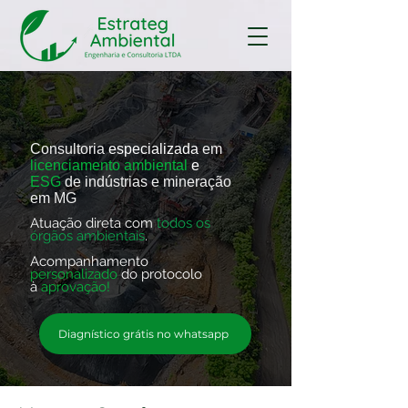
Consultoria
especializada
em
licenciamento ambiental
e
ESG
de indústrias e mineração
em MG
Atuação direta com
todos os
órgãos ambientais
.
Acompanhamento
personalizado
do protocolo
à
aprovação!
Diagnístico grátis no whatsapp