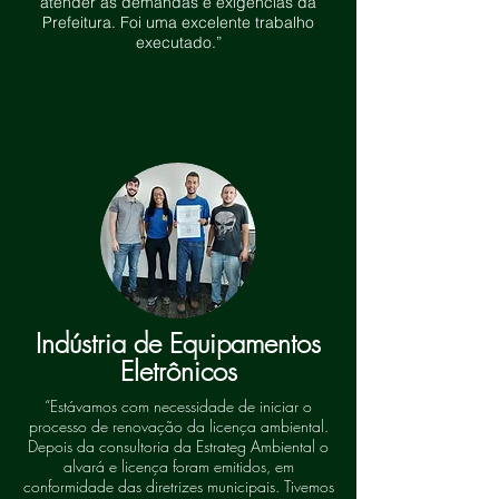
atender as demandas e exigências da
Prefeitura. Foi uma excelente trabalho
executado.”
Indústria de Equipamentos
Eletrônicos
“Estávamos com necessidade de iniciar o
processo de renovação da licença ambiental.
Depois da consultoria da Estrateg Ambiental o
alvará e licença foram emitidos, em
conformidade das diretrizes municipais. Tivemos