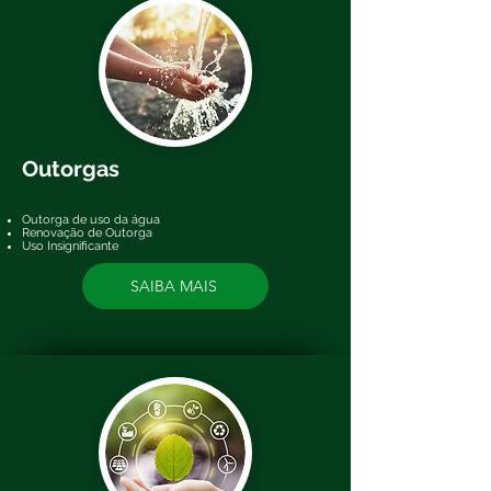
Outorgas
Outorga de uso da água
Renovação de Outorga
Uso Insignificante
SAIBA MAIS