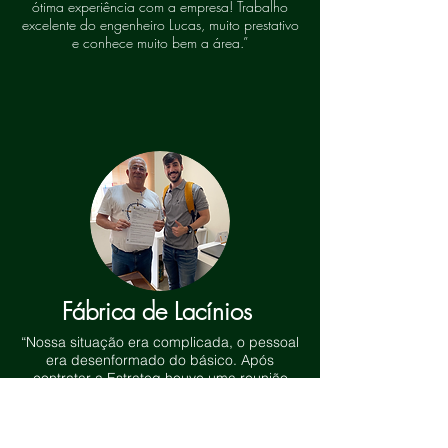
ótima experiência com a empresa! Trabalho
excelente do engenheiro Lucas, muito prestativo
e conhece muito bem a área.”
Fábrica de Lacínios
“Nossa situação era complicada, o pessoal
era desenformado do básico. Após
contratar a Estrateg houve uma reunião
antes para posterior ao combinado efetuar
o trabalho, o qual foi feito com muito
capricho e técnica. A Estrateg cumpriu